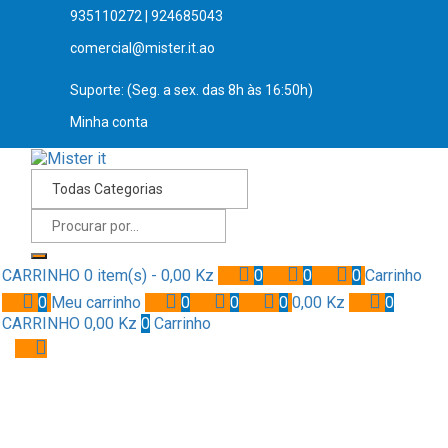
935110272 | 924685043
comercial@mister.it.ao
Suporte: (Seg. a sex. das 8h às 16:50h)
Minha conta
CARRINHO
0 item(s) -
0,00
Kz
0
0
0
Carrinho
0
Meu carrinho
0
0
0
0,00
Kz
0
CARRINHO
0,00
Kz
0
Carrinho