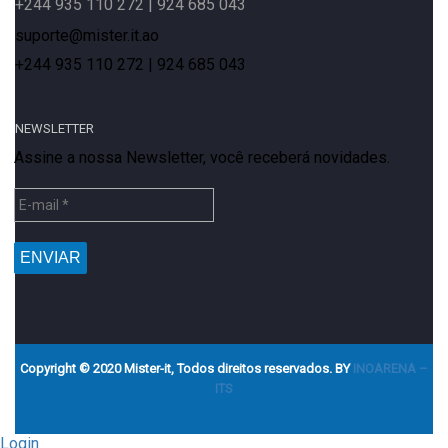
+244 935 110 272 | 924 685 043
suporte@mister.it.ao
+244 935 110 272 | 924 685 043
NEWSLETTER
Assine a nossa Newsletter, você receberá novidades.
Copyright © 2020 Mister-it, Todos direitos reservados. BY
INOARENA –
ITS
Login