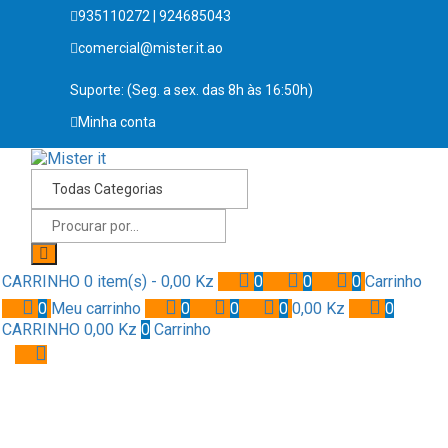
935110272 | 924685043
comercial@mister.it.ao
Suporte: (Seg. a sex. das 8h às 16:50h)
Minha conta
CARRINHO
0 item(s) -
0,00
Kz
0
0
0
Carrinho
0
Meu carrinho
0
0
0
0,00
Kz
0
CARRINHO
0,00
Kz
0
Carrinho