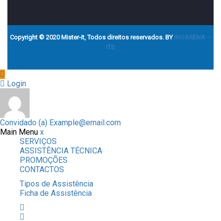
Copyright © 2020 Mister-it, Todos direitos reservados. BY
INOARENA –
ITS
Login
Convidado (a)
Example@email.com
Main Menu
x
SERVIÇOS
ASSISTÊNCIA TÉCNICA
PROMOÇÕES
CONTACTOS
Tipos de Assistência
Ficha de Assistência