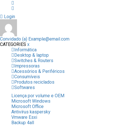
Login
Convidado (a)
Example@email.com
CATEGORIES
x
Informática
Desktop & laptop
Switches & Routers
Impressoras
Acessórios & Periféricos
Consumíveis
Produtos reciclados
Softwares
Licença por volume e OEM
Microsoft Windows
Microsoft Office
Antivírus kaspersky
Vmware Esxi
Backup 4all