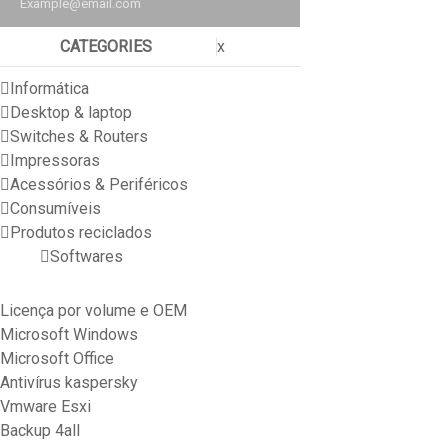
Example@email.com
CATEGORIES
x
Informática
Desktop & laptop
Switches & Routers
Impressoras
Acessórios & Periféricos
Consumíveis
Produtos reciclados
Softwares
Licença por volume e OEM
Microsoft Windows
Microsoft Office
Antivírus kaspersky
Vmware Esxi
Backup 4all