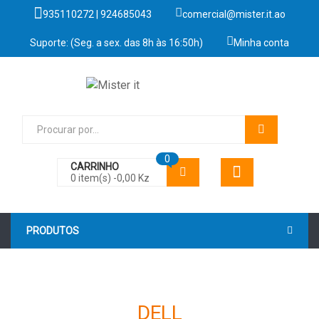
935110272 | 924685043
comercial@mister.it.ao
Suporte: (Seg. a sex. das 8h às 16:50h)
Minha conta
0
CARRINHO
0 item(s) -
0,00
Kz
PRODUTOS
DELL