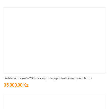
Dell-broadcom-5720-t-rndc-4-port-gigabit-ethernet (Reciclado)
35.000,00
Kz