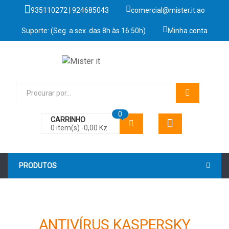
935110272 | 924685043
comercial@mister.it.ao
Suporte: (Seg. a sex. das 8h às 16:50h)
Minha conta
0
CARRINHO
0 item(s) -
0,00
Kz
PRODUTOS
ANTIVÍRUS KASPERSKY