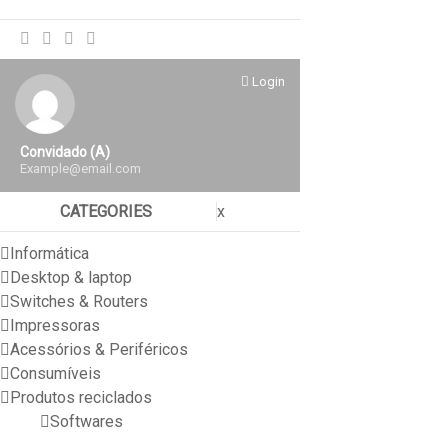
Login
Convidado (a)
Example@email.com
CATEGORIES
x
Informática
Desktop & laptop
Switches & Routers
Impressoras
Acessórios & Periféricos
Consumíveis
Produtos reciclados
Softwares