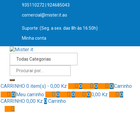
935110272 | 924685043
comercial@mister.it.ao
Suporte: (Seg. a sex. das 8h às 16:50h)
Minha conta
CARRINHO
0 item(s) -
0,00
Kz
0
0
0
Carrinho
0
Meu carrinho
0
0
0
0,00
Kz
0
CARRINHO
0,00
Kz
0
Carrinho