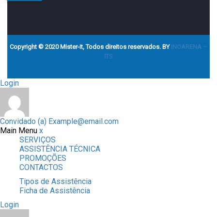
Copyright © 2020 Mister-it, Todos direitos reservados. BY
INOARENA –
ITS
Login
Convidado (a)
Example@email.com
Main Menu
x
SERVIÇOS
ASSISTÊNCIA TÉCNICA
PROMOÇÕES
CONTACTOS
Tipos de Assistência
Ficha de Assistência
Login