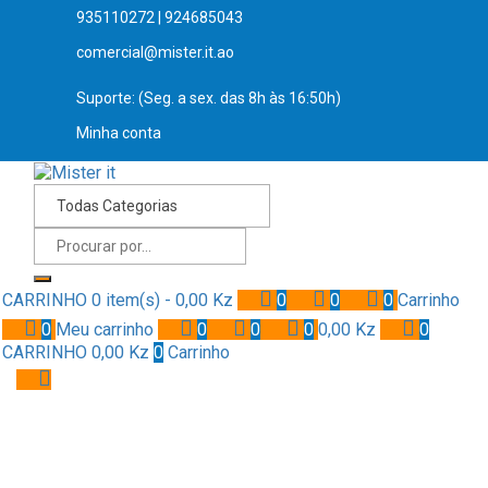
935110272 | 924685043
comercial@mister.it.ao
Suporte: (Seg. a sex. das 8h às 16:50h)
Minha conta
CARRINHO
0 item(s) -
0,00
Kz
0
0
0
Carrinho
0
Meu carrinho
0
0
0
0,00
Kz
0
CARRINHO
0,00
Kz
0
Carrinho