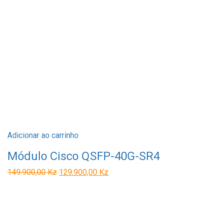
Adicionar ao carrinho
Módulo Cisco QSFP-40G-SR4
O
O
149.900,00
Kz
129.900,00
Kz
preço
preço
original
atual
era:
é:
149.900,00 Kz.
129.900,00 Kz.