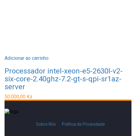
Adicionar ao carrinho
Processador intel-xeon-e5-2630l-v2-
six-core-2.40ghz-7.2-gt-s-qpi-sr1az-
server
50.000,00
Kz
Sobre Nós
Política de Privacidade