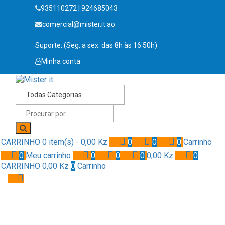
935110272 | 924685043
comercial@mister.it.ao
Suporte: (Seg. a sex. das 8h às 16:50h)
Minha conta
CARRINHO
0 item(s) -
0,00
Kz
0
0
0
Carrinho
0
Meu carrinho
0
0
0
0,00
Kz
0
CARRINHO
0,00
Kz
0
Carrinho